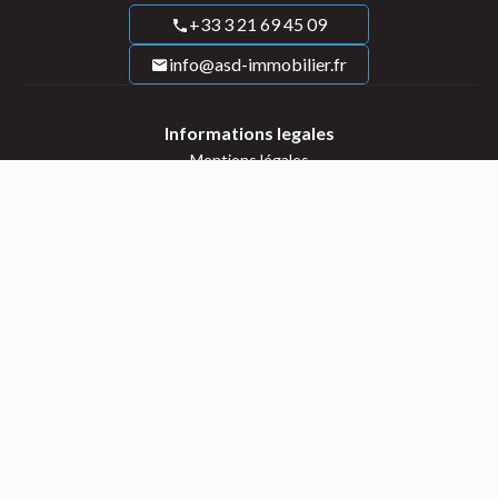
+33 3 21 69 45 09
info@asd-immobilier.fr
Informations legales
Mentions légales
Honoraires
Navigation
Accueil
Nos agences
Actualités
Contact-nous
Abonnez vous à notre newsletter
S’abonner à la newsletter
©2026 ASD Immobilier
Mentions légales
Honoraires d'agence
Changer ses préférences cookies
Design by
Apimo™