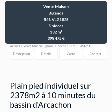
Vente Maison
Biganos
Réf. VLG1825
5 pièces
132 m²
398 475 €
Accueil
Vente Maison Biganos, 5 Pièces, 132 M², 398 475 €
Description
Détails
Carte
Contact
Plain pied individuel sur
2378m2 à 10 minutes du
bassin d'Arcachon