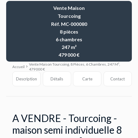
Vente Maison
Tourcoing
Réf. MC-000080
8 pièces
6 chambres
247 m²
479 000 €
Vente Maison Tourcoing, 8 Pièces, 6 Chambres, 247 M²,
Accueil
479 000 €
Description
Détails
Carte
Contact
A VENDRE - Tourcoing -
maison semi individuelle 8