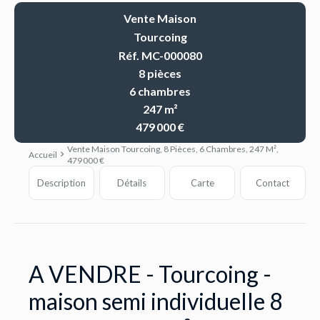
Vente Maison
Tourcoing
Réf. MC-000080
8 pièces
6 chambres
247 m²
479 000 €
Vente Maison Tourcoing, 8 Pièces, 6 Chambres, 247 M²,
Accueil
479 000 €
Description
Détails
Carte
Contact
A VENDRE - Tourcoing -
maison semi individuelle 8