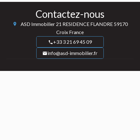
Contactez-nous
ASD Immobilier
21 RESIDENCE FLANDRE
59170
Croix France
+33 3 21 69 45 09
info@asd-immobilier.fr
Informations legales
Mentions légales
Honoraires
Navigation
Accueil
Nos agences
Actualités
Contact-nous
Abonnez vous à notre newsletter
S’abonner à la newsletter