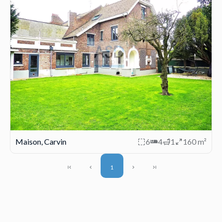
Maison, Carvin
6
4
1
160 m²
1